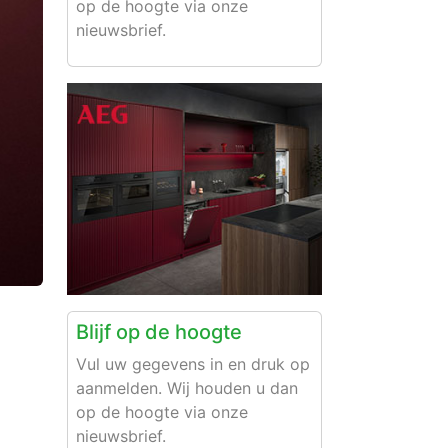
op de hoogte via onze
nieuwsbrief.
Blijf op de hoogte
Vul uw gegevens in en druk op
aanmelden. Wij houden u dan
op de hoogte via onze
nieuwsbrief.