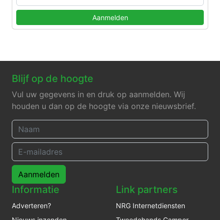
Aanmelden
Blijf op de hoogte
Vul uw gegevens in en druk op aanmelden. Wij
houden u dan op de hoogte via onze nieuwsbrief.
Aanmelden
Informatie
Link partners
Adverteren?
NRG Internetdiensten
Nieuws inzenden
Tweedehands Camper