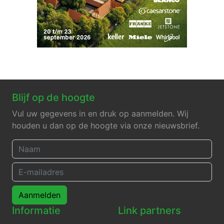
Blijf op de hoogte
Vul uw gegevens in en druk op aanmelden. Wij
houden u dan op de hoogte via onze nieuwsbrief.
Aanmelden
Informatie
Link partners