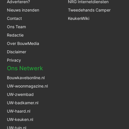
Adverteren?
NRG Internetdiensten
Nieuws inzenden
Tweedehands Camper
Contact
KeukenWiki
Ons Team
Redactie
Over BouwMedia
Disclaimer
Privacy
Ons Netwerk
Bouwkavelsonline.nl
UW-woonmagazine.nl
UW-zwembad
UW-badkamer.nl
UW-haard.nl
UW-keuken.nl
UW-tuin.nl