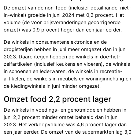
De omzet van de non-food (inclusief detailhandel niet-
in-winkel) groeide in juni 2024 met 0,
2 p
rocent. Het
volume (de voor prijsveranderingen gecorrigeerde
omzet) was 0
,9 pro
cent hoger dan een jaar eerder.
De winkels in consumentenelektronica en de
drogisterijen hebben in juni meer omgezet dan in juni
2023. Daarentegen hebben de winkels in doe-het-
zelfartikelen (inclusief keukens en vloeren), de winkels
in schoenen en lederwaren, de winkels in recreatie-
artikelen, de winkels in meubels en woninginrichting en
de kledingwinkels in juni minder omgezet.
Omzet food 2,2 procent lager
De winkels in voedings- en genotmiddelen hebben in
juni 2
,2 proc
ent minder omzet behaald dan in juni
2023. Het verkoopvolume was
4,6 procen
t lager dan
een jaar eerder. De omzet van de supermarkten lag 3
,0