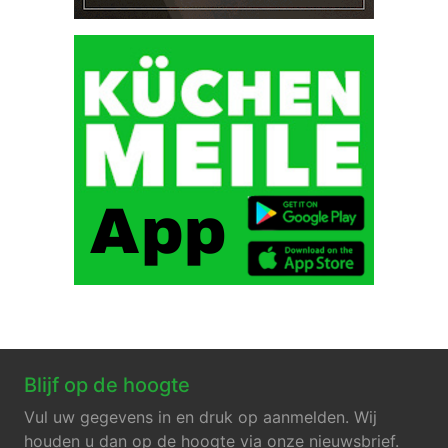
Blijf op de hoogte
Vul uw gegevens in en druk op aanmelden. Wij
houden u dan op de hoogte via onze nieuwsbrief.