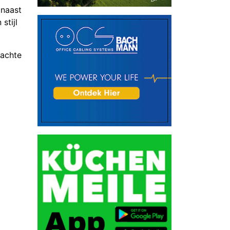
 naast
stijl
zachte