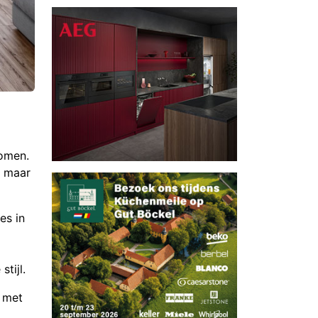
komen.
, maar
es in
tijl.
 met