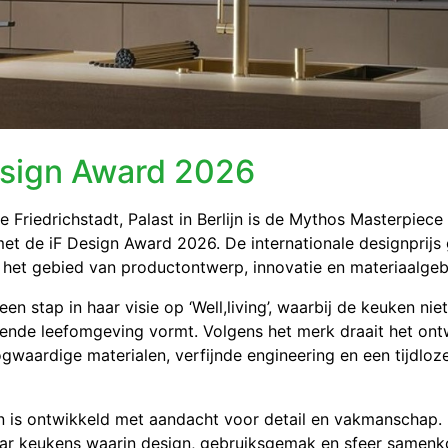
esign Award 2026
e Friedrichstadt, Palast in Berlijn is de Mythos Masterpiece
t de iF Design Award 2026. De internationale designprijs 
 het gebied van productontwerp, innovatie en materiaalgeb
 stap in haar visie op ‘Well,living’, waarbij de keuken niet
erende leefomgeving vormt. Volgens het merk draait het on
gwaardige materialen, verfijnde engineering en een tijdloz
 is ontwikkeld met aandacht voor detail en vakmanschap.
naar keukens waarin design, gebruiksgemak en sfeer samen