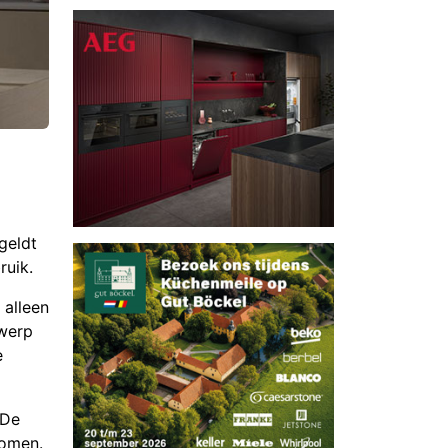
geldt
ruik.
 alleen
twerp
e
 De
komen.