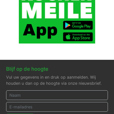
Blijf op de hoogte
Vul uw gegevens in en druk op aanmelden. Wij
houden u dan op de hoogte via onze nieuwsbrief.