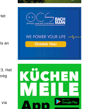
Het
ls en
23. Het
noeg
 via