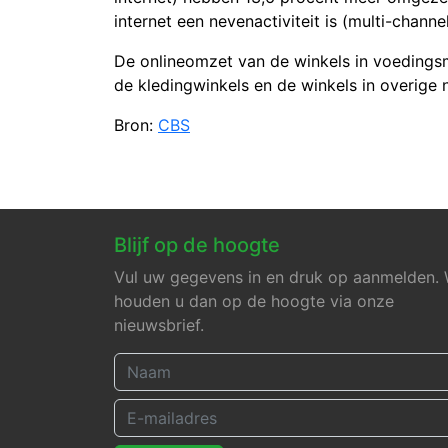
internet een nevenactiviteit is (multi-channe
De onlineomzet van de winkels in voedingsm
de kledingwinkels en de winkels in overige n
Bron:
CBS
Blijf op de hoogte
Vul uw gegevens in en druk op aanmelden. 
houden u dan op de hoogte via onze
nieuwsbrief.