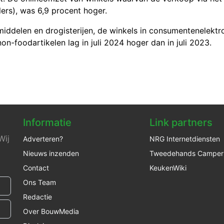
lers), was 6
,9 proc
ent hoger.
iddelen en drogisterijen, de winkels in consumentenelektro
on-foodartikelen lag in juli 2024 hoger dan in juli 2023.
Informatie
Link partners
Wij
Adverteren?
NRG Internetdiensten
Nieuws inzenden
Tweedehands Camper
Contact
KeukenWiki
Ons Team
Redactie
Over BouwMedia