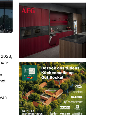
n 2023,
 non-
n.
met
 van