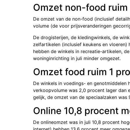
Omzet non-food ruim 
De omzet van de non-food (inclusief detailh
volume (de voor prijsveranderingen gecorr
De drogisterijen, de kledingwinkels, de win
zelfartikelen (inclusief keukens en vloeren)
hebben de winkels in recreatie-artikelen, d
woninginrichting in juli minder omgezet.
Omzet food ruim 1 pr
De winkels in voedings- en genotmiddelen he
verkoopvolume was 2
,0 proce
nt lager dan
gelijk, de omzet van de speciaalzaken was
Online 10,8 procent 
De onlineomzet was in juli 1
0,8 proc
ent hog
internet) hebben 1
3,6 proc
ent meer omgezet