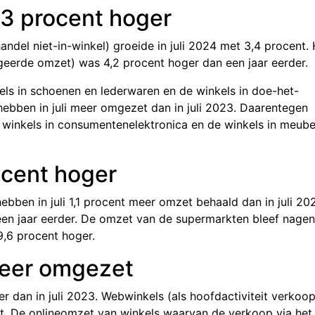
3 procent hoger
andel niet-in-winkel) groeide in juli 2024 met 3
,4 pro
cent. 
igeerde omzet) was 4
,2 pro
cent hoger dan een jaar eerder.
kels in schoenen en lederwaren en de winkels in doe-het-
 hebben in juli meer omgezet dan in juli 2023. Daarentegen
e winkels in consumentenelektronica en de winkels in meube
ocent hoger
bben in juli 1
,1 procen
t meer omzet behaald dan in juli 20
 een jaar eerder. De omzet van de supermarkten bleef nage
9,6 proc
ent hoger.
meer omgezet
er dan in juli 2023. Webwinkels (als hoofdactiviteit verkoop
. De onlineomzet van winkels waarvan de verkoop via het