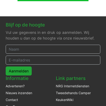
Blijf op de hoogte
Vul uw gegevens in en druk op aanmelden. Wij
houden u dan op de hoogte via onze nieuwsbrief.
Aanmelden
Informatie
Link partners
Adverteren?
NRG Internetdiensten
Nieuws inzenden
Tweedehands Camper
Contact
KeukenWiki