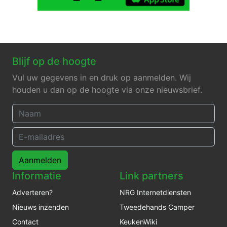
Blijf op de hoogte
Vul uw gegevens in en druk op aanmelden. Wij
houden u dan op de hoogte via onze nieuwsbrief.
Aanmelden
Informatie
Link partners
Adverteren?
NRG Internetdiensten
Nieuws inzenden
Tweedehands Camper
Contact
KeukenWiki