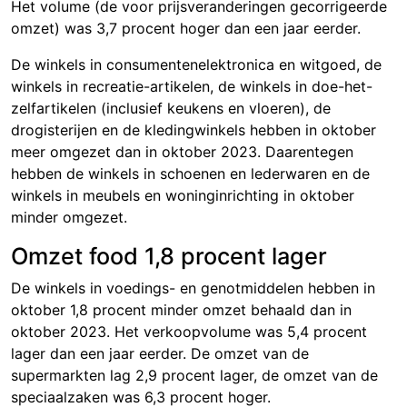
Het volume (de voor prijsveranderingen gecorrigeerde
omzet) was
3,7 pro
cent hoger dan een jaar eerder.
De winkels in consumentenelektronica en witgoed, de
winkels in recreatie-artikelen, de winkels in doe-het-
zelfartikelen (inclusief keukens en vloeren), de
drogisterijen en de kledingwinkels hebben in oktober
meer omgezet dan in oktober 2023. Daarentegen
hebben de winkels in schoenen en lederwaren en de
winkels in meubels en woninginrichting in oktober
minder omgezet.
Omzet food 1,8 procent lager
De winkels in voedings- en genotmiddelen hebben in
oktober 1
,8 proc
ent minder omzet behaald dan in
oktober 2023. Het verkoopvolume was
5,4 pr
ocent
lager dan een jaar eerder. De omzet van de
supermarkten lag 2
,9 proce
nt lager, de omzet van de
speciaalzaken was
6,3 proc
ent hoger.