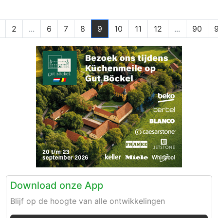
2
...
6
7
8
9
10
11
12
...
90
9
Download onze App
Blijf op de hoogte van alle ontwikkelingen