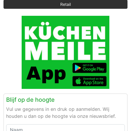
Retail
Blijf op de hoogte
Vul uw gegevens in en druk op aanmelden. Wij
houden u dan op de hoogte via onze nieuwsbrief.