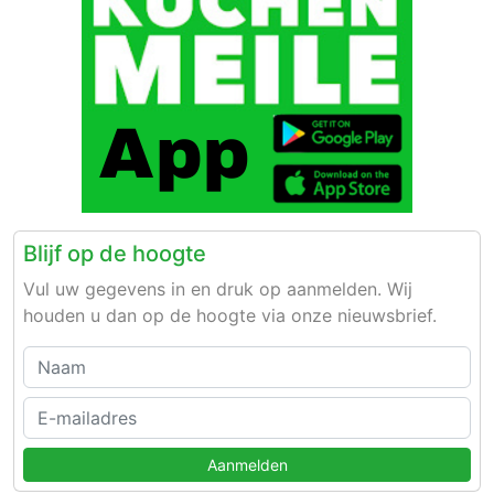
Blijf op de hoogte
Vul uw gegevens in en druk op aanmelden. Wij
houden u dan op de hoogte via onze nieuwsbrief.
Aanmelden