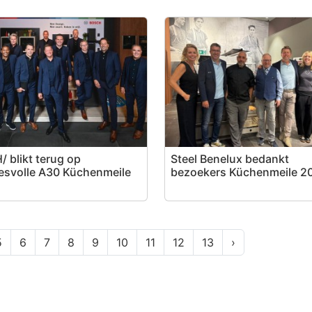
/ blikt terug op
Steel Benelux bedankt
esvolle A30 Küchenmeile
bezoekers Küchenmeile 2
5
6
7
8
9
10
11
12
13
›