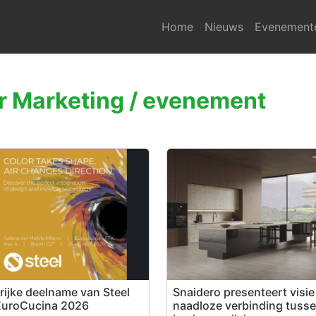
Home
Nieuws
Evenement
r Marketing / evenement
rijke deelname van Steel
Snaidero presenteert visie
EuroCucina 2026
naadloze verbinding tuss