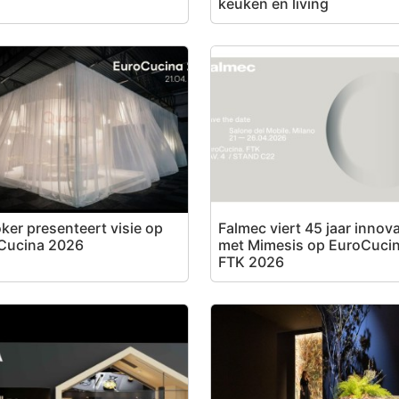
keuken en living
er presenteert visie op
Falmec viert 45 jaar innova
Cucina 2026
met Mimesis op EuroCuci
FTK 2026