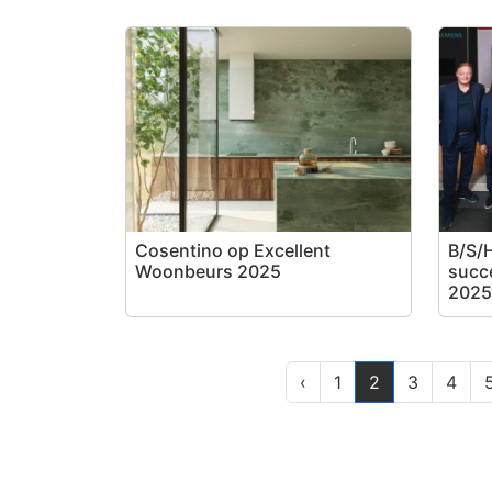
Cosentino op Excellent
B/S/H
Woonbeurs 2025
succ
2025
‹
1
2
3
4