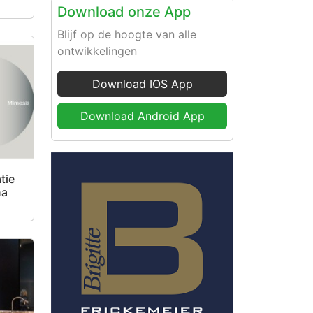
Download onze App
Blijf op de hoogte van alle
ontwikkelingen
Download IOS App
Download Android App
tie
na