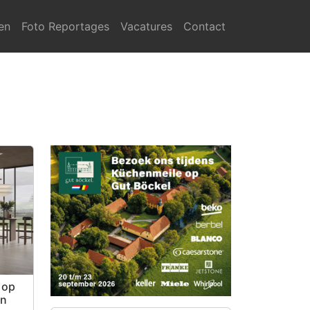
en
Foto Reportages
Vacatures
Contact
 op
en