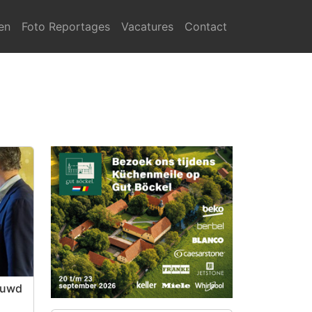
en
Foto Reportages
Vacatures
Contact
euwd