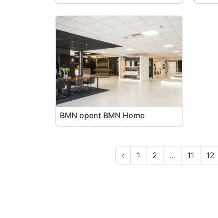
BMN opent BMN Home
‹
1
2
...
11
12