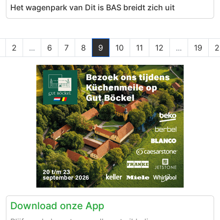
Het wagenpark van Dit is BAS breidt zich uit
2
...
6
7
8
9
10
11
12
...
19
2
Download onze App