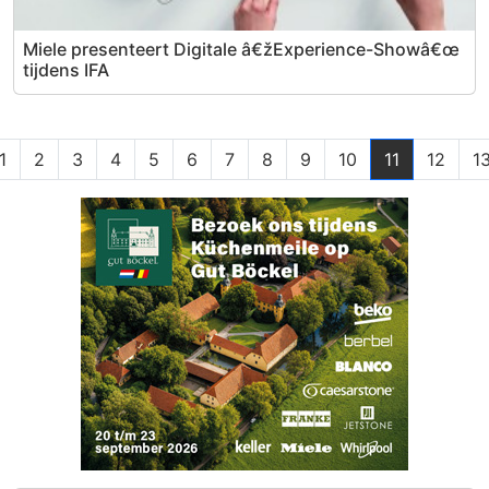
Miele presenteert Digitale â€žExperience-Showâ€œ
tijdens IFA
1
2
3
4
5
6
7
8
9
10
11
12
1