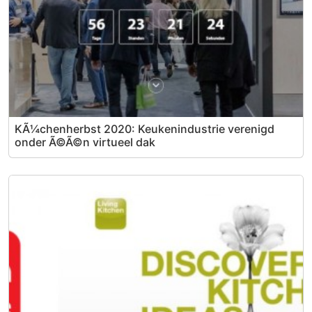
KÃ¼chenherbst 2020: Keukenindustrie verenigd
onder Ã©Ã©n virtueel dak